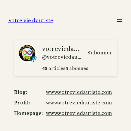
Aller
au
Votre vie d'autiste
contenu
votreviedautiste
S’abonner
@votreviedautiste@www.votreviedautiste.com
45
articles
5
abonnés
Blog
www.votreviedautiste.com
Profil
www.votreviedautiste.com
Homepage
www.votreviedautiste.com