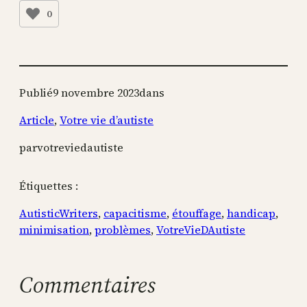
0
Publié
9 novembre 2023
dans
Article
, 
Votre vie d’autiste
par
votreviedautiste
Étiquettes :
AutisticWriters
, 
capacitisme
, 
étouffage
, 
handicap
, 
minimisation
, 
problèmes
, 
VotreVieDAutiste
Commentaires