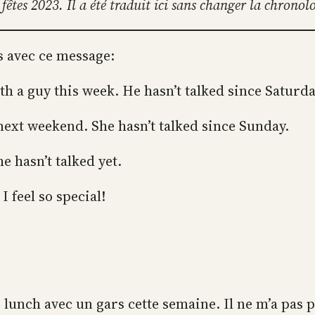
fêtes 2023. Il a été traduit ici sans changer la chronol
s avec ce message:
th a guy this week. He hasn’t talked since Saturda
 next weekend. She hasn’t talked since Sunday.
e hasn’t talked yet.
I feel so special!
 lunch avec un gars cette semaine. Il ne m’a pas 