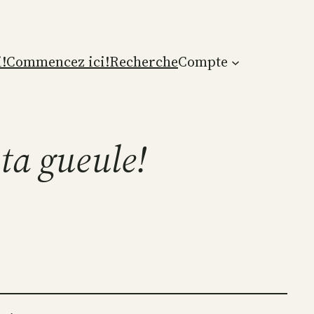
!
Commencez ici!
Recherche
Compte
ta gueule!