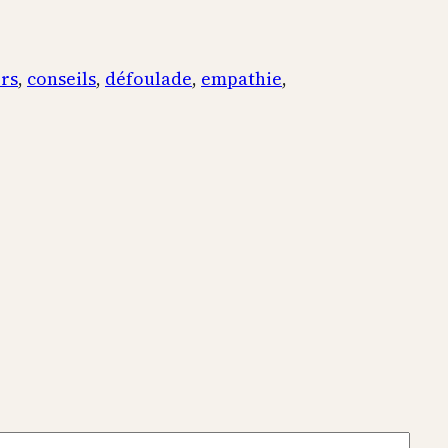
ers
, 
conseils
, 
défoulade
, 
empathie
, 