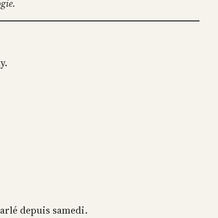
ogie.
y.
parlé depuis samedi.