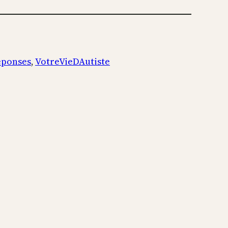
éponses
, 
VotreVieDAutiste