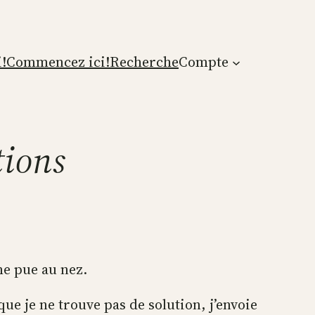
!
Commencez ici!
Recherche
Compte
tions
me pue au nez.
ue je ne trouve pas de solution, j’envoie