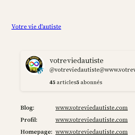
Aller
au
contenu
Votre vie d'autiste
votreviedautiste
@votreviedautiste@www.votrev
45
articles
5
abonnés
Blog
www.votreviedautiste.com
Profil
www.votreviedautiste.com
Homepage
www.votreviedautiste.com