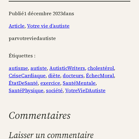
Publié
1 décembre 2023
dans
Article
, 
Votre vie d’autiste
par
votreviedautiste
Étiquettes :
autisme
, 
autiste
, 
AutisticWriters
, 
cholestérol
, 
CriseCardiaque
, 
diète
, 
docteurs
, 
ÉchecMoral
, 
ÉtatDeSanté
, 
exercice
, 
SantéMentale
, 
SantéPhysique
, 
société
, 
VotreVieDAutiste
Commentaires
Laisser un commentaire